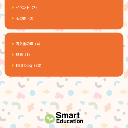
イベント（7)
その他（0)
導入園の声（4)
監修（1)
KitS blog（83)