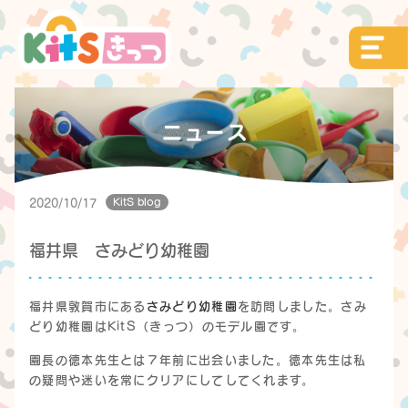
KitS blog
2020/10/17
福井県 さみどり幼稚園
福井県敦賀市にある
さみどり幼稚園
を訪問しました。さみ
どり幼稚園はKitS（きっつ）のモデル園です。
園長の徳本先生とは７年前に出会いました。徳本先生は私
の疑問や迷いを常にクリアにしてしてくれます。