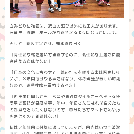
さみどり幼稚園は、沢山の遊び以外にも工夫があります。
保育室、園庭、ホールが回遊できるようになっています。
そして、園内土足です。徳本園長曰く、
「高性能な靴を履いて登園するのに、低性能な上履きに履
き替える意味がない」
「日本の文化に合わせて、靴の作法を躾する事は否定しな
いが、３年間毎日やる事ではない。体の発達が著しい時期
なので、運動性能を重視するべき」
「衛生面に関しても、玄関や通路はタイルカーペットを使
う事で張替が容易な事、年中、年長さんになれば自分たち
の部屋を汚したくはないので、自分たちでマットで泥や汚
を落とすので問題はない」
私は７年間園に頻繁に通っていますが、園内はいつも清潔
です。先生が頻繁に清掃している姿も目にした事はありま