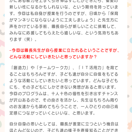
かにある能力を上手く引き伸ばすことができたら、聖愛の
新しい柱になるかもしれないな、という期待を持っていま
す。今回は私自身が授業を行うのですが、日頃から「保育
がマンネリにならないように工夫しましょう」と先生方に
声をかけている手前、園長自らが新しいことに挑戦して、
みんなに応援してもらえたら嬉しいな、という気持ちもあ
ります（笑）。
–今回は園長先生が自ら授業に立たれるということですが、
どんな活動にしていきたいと思っていますか？
「創造力」や「チームワーク力」、「ＩＴ活用力」を育て
ることはもちろんですが、子ども達が自分に自信をもてる
ような活動にしていきたいと思っています。どんな子ども
にも、その子どもにしかできない発想があると思います。
今回のプログラムは、十人十色の個性を引き出すチャンス
が沢山あるので、その良さを活かし、先生はもちろん周り
のお友達からも認めてもらうことで、一人ひとりの自己肯
定感につながっていくといいな、と思います。
自分自身の思いとしては、園長が教室に立つという機会は
ほとんどないので、子ども達の様子を直接知ることができ