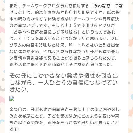
また、チームワークプログラムで使用する
「みんなで つな
げっと」
は、絵本作家さんが作られた作品ですが、紙の絵
本の読み聞かせでは体験できないチームワークや問題解決
力が育つアプリです。もしＫｉｔＳで使用するアプリが
「お手本や正解を目指して取り組む」というものであれ
ば、ＫｉｔＳを導入することはなかったと思います。プロ
グラムの内容を吟味した結果、ＫｉｔＳでないと引き出せ
ない体験がある、これまで見られなかった子ども達の楽し
い表情や真剣な姿を見ることができると感じられたので、
園の活動に取り入れる価値が十分にあると思いました。
その子にしかできない発想や個性を引き出
しながら、一人ひとりの自信につなげてい
きたい。
２つ目は、子ども達が保育者と一緒にＩＴの使い方や楽し
み方を学ぶことで、子ども達のなかにどのような変化や育
ちが起こるのかを、責任をもって見てみたいと思ったこと
です。