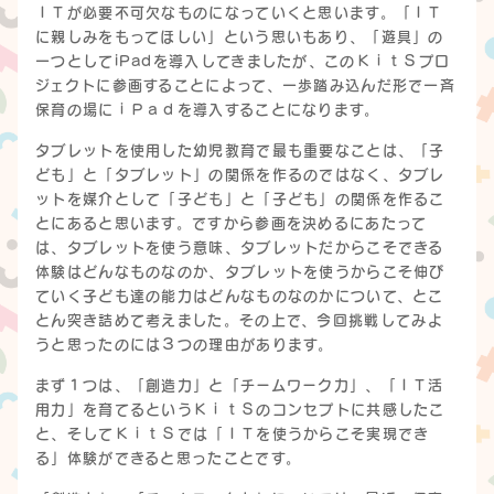
ＩＴが必要不可欠なものになっていくと思います。「ＩＴ
に親しみをもってほしい」という思いもあり、「遊具」の
一つとしてiPadを導入してきましたが、このＫｉｔＳプロ
ジェクトに参画することによって、一歩踏み込んだ形で一斉
保育の場にｉＰａｄを導入することになります。
タブレットを使用した幼児教育で最も重要なことは、「子
ども」と「タブレット」の関係を作るのではなく、タブレ
ットを媒介として「子ども」と「子ども」の関係を作るこ
とにあると思います。ですから参画を決めるにあたって
は、タブレットを使う意味、タブレットだからこそできる
体験はどんなものなのか、タブレットを使うからこそ伸び
ていく子ども達の能力はどんなものなのかについて、とこ
とん突き詰めて考えました。
その上で、今回挑戦してみよ
うと思ったのには３つの理由があります。
まず１つは、「創造力」と「チームワーク力」、「ＩＴ活
用力」を育てるというＫｉｔＳのコンセプトに共感したこ
と、そしてＫｉｔＳでは「ＩＴを使うからこそ実現でき
る」体験ができると思ったことです。