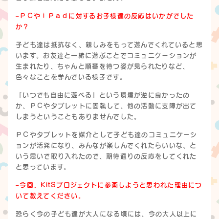
–ＰＣやｉＰａｄに対するお子様達の反応はいかがでした
か？
子ども達は抵抗なく、親しみをもって遊んでくれていると思
います。お友達と一緒に遊ぶことでコミュニケーションが
生まれたり、ちゃんと順番を待つ姿が見られたりなど、
色々なことを学んでいる様子です。
「いつでも自由に遊べる」という環境が逆に良かったの
か、ＰＣやタブレットに固執して、他の活動に支障が出て
しまうということもありませんでした。
ＰＣやタブレットを媒介として子ども達のコミュニケーシ
ョンが活発になり、みんなが楽しんでくれたらいいな、と
いう思いで取り入れたので、期待通りの反応をしてくれた
と思っています。
–今回、KitSプロジェクトに参画しようと思われた理由につ
いて教えてください。
恐らく今の子ども達が大人になる頃には、今の大人以上に