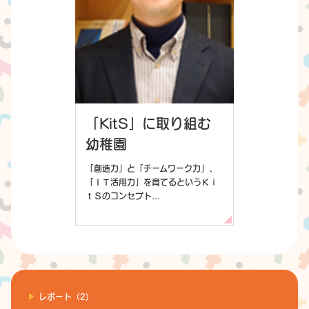
「KitS」に取り組む
幼稚園
「創造力」と「チームワーク力」、
「ＩＴ活用力」を育てるというＫｉ
ｔＳのコンセプト...
レポート（2)