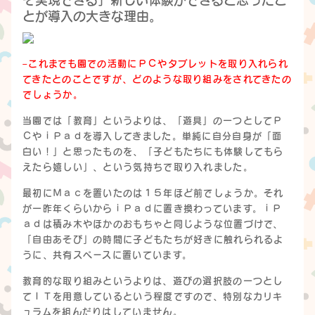
とが導入の大きな理由。
–これまでも園での活動にＰＣやタブレットを取り入れられ
てきたとのことですが、どのような取り組みをされてきたの
でしょうか。
当園では「教育」というよりは、「遊具」の一つとしてＰ
ＣやｉＰａｄを導入してきました。単純に自分自身が「面
白い！」と思ったものを、「子どもたちにも体験してもら
えたら嬉しい」、という気持ちで取り入れました。
最初にＭａｃを置いたのは１５年ほど前でしょうか。それ
が一昨年くらいからｉＰａｄに置き換わっています。ｉＰ
ａｄは積み木やほかのおもちゃと同じような位置づけで、
「自由あそび」の時間に子どもたちが好きに触れられるよ
うに、共有スペースに置いています。
教育的な取り組みというよりは、遊びの選択肢の一つとし
てＩＴを用意しているという程度ですので、特別なカリキ
ュラムを組んだりはしていません。