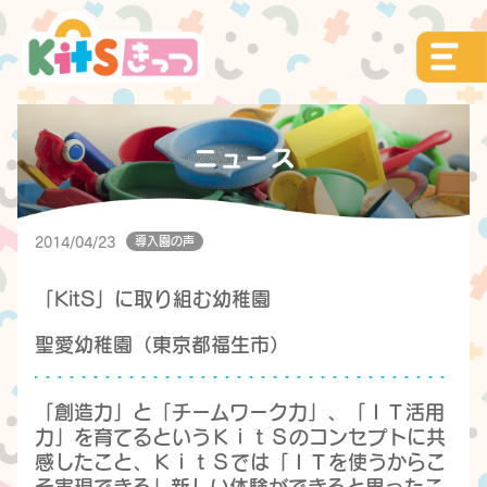
導入園の声
2014/04/23
「KitS」に取り組む幼稚園
聖愛幼稚園（東京都福生市）
「創造力」と「チームワーク力」、「ＩＴ活用
力」を育てるというＫｉｔＳのコンセプトに共
感したこと、ＫｉｔＳでは「ＩＴを使うからこ
そ実現できる」新しい体験ができると思ったこ