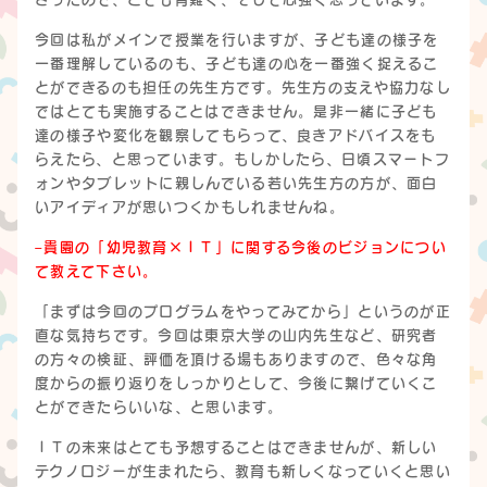
今回は私がメインで授業を行いますが、子ども達の様子を
一番理解しているのも、子ども達の心を一番強く捉えるこ
とができるのも担任の先生方です。先生方の支えや協力なし
ではとても実施することはできません。是非一緒に子ども
達の様子や変化を観察してもらって、良きアドバイスをも
らえたら、と思っています。もしかしたら、日頃スマートフ
ォンやタブレットに親しんでいる若い先生方の方が、面白
いアイディアが思いつくかもしれませんね。
–貴園の「幼児教育×ＩＴ」に関する今後のビジョンについ
て教えて下さい。
「まずは今回のプログラムをやってみてから」というのが正
直な気持ちです。今回は東京大学の山内先生など、研究者
の方々の検証、評価を頂ける場もありますので、色々な角
度からの振り返りをしっかりとして、今後に繋げていくこ
とができたらいいな、と思います。
ＩＴの未来はとても予想することはできませんが、新しい
テクノロジーが生まれたら、教育も新しくなっていくと思い