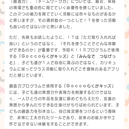
「創造力」、「チームワーク力」については、最近、保育
の現場でも重点的に育てていく必要性を感じていました。
この２つの能力を育てていく活動には色々なものがあるか
と思いますが、その選択肢の一つとしてＩＴを使った活動
も良いのではないかと思いました。
ただ、先程もお話したように、ＩＴは「ただ取り入れれば
良い」というのではなく、「それを使うことでどんな体験
ができるのか」が重要です。今回ＫｉｔＳプログラムで使用
する
「Ｇｏｃｃｏらくがキッズ」
と
「みんなで つなげっ
と」
、子ども達が１人で自由に遊ぶのではなく、カリキュ
ラムに従ってクラス活動に取り入れてこそ意味のあるアプリ
だと感じています。
創造力プログラムで使用する
「Ｇｏｃｃｏらくがキッズ」
には、子ども達の発想力や表現力を刺激するだけではな
く、一人ひとりの作品を友達に褒めてもらえたり、友達の
発想から学んだりできる仕掛けがちりばめられています。子
どもの創造力を引き出し、自己肯定感をつけるという意味
で、非常に工夫されたツールであり、従来のお絵かきや工
作ではできない体験をすることができます。