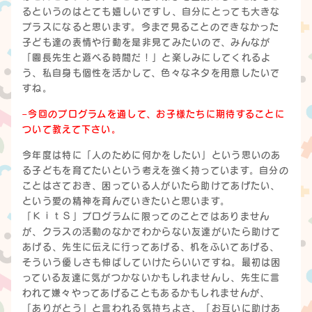
るというのはとても嬉しいですし、自分にとっても大きな
プラスになると思います。今まで見ることのできなかった
子ども達の表情や行動を是非見てみたいので、みんなが
「園長先生と遊べる時間だ！」と楽しみにしてくれるよ
う、私自身も個性を活かして、色々なネタを用意したいで
すね。
–今回のプログラムを通して、お子様たちに期待することに
ついて教えて下さい。
今年度は特に「人のために何かをしたい」という思いのあ
る子どもを育てたいという考えを強く持っています。自分の
ことはさておき、困っている人がいたら助けてあげたい、
という愛の精神を育んでいきたいと思います。
「ＫｉｔＳ」プログラムに限ってのことではありません
が、クラスの活動のなかでわからない友達がいたら助けて
あげる、先生に伝えに行ってあげる、机をふいてあげる、
そういう優しさも伸ばしていけたらいいですね。最初は困
っている友達に気がつかないかもしれませんし、先生に言
われて嫌々やってあげることもあるかもしれませんが、
「ありがとう」と言われる気持ちよさ、「お互いに助けあ